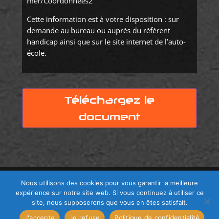
mer/Coordonnees2
Cette information est à votre disposition : sur
demande au bureau ou auprès du référent
handicap ainsi que sur le site internet de l’auto-
école.
Téléchargez le
document
Nous utilisons des cookies pour vous garantir la meilleure
expérience sur notre site web. Si vous continuez à utiliser ce
Tout droits Réservés M'Driving - Copyright © 2022
site, nous supposerons que vous en êtes satisfait.
(photos, design, Textes) - Développé par
J'accepte
Je refuse
Politique de confidentialité
Recherchefreelance.com