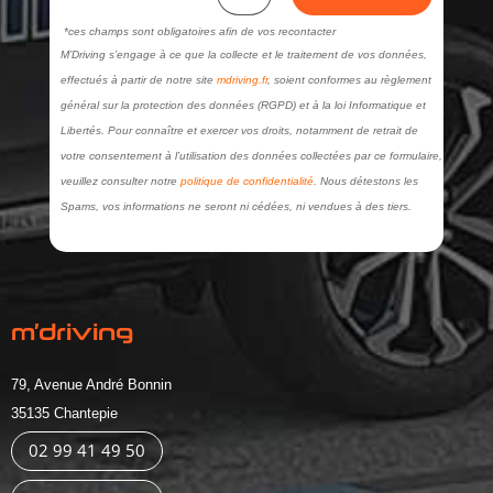
*ces champs sont obligatoires afin de vos recontacter
M’Driving s’engage à ce que la collecte et le traitement de vos données,
effectués à partir de notre site
mdriving.fr
, soient conformes au règlement
général sur la protection des données (RGPD) et à la loi Informatique et
Libertés. Pour connaître et exercer vos droits, notamment de retrait de
votre consentement à l’utilisation des données collectées par ce formulaire,
veuillez consulter notre
politique de confidentialité
. Nous détestons les
Spams, vos informations ne seront ni cédées, ni vendues à des tiers.
m’driving
79, Avenue André Bonnin
35135 Chantepie
02 99 41 49 50